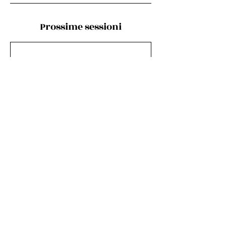
Prossime sessioni
Dettagli di contatto
Tremiti, Italia