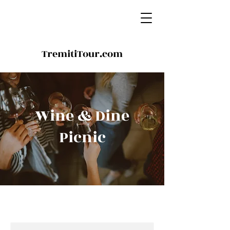
TremitiTour.com
Wine & Dine
Picnic