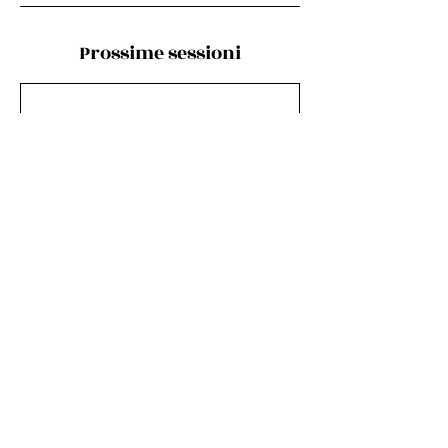
Prossime sessioni
Dettagli di contatto
Tremiti, Italia